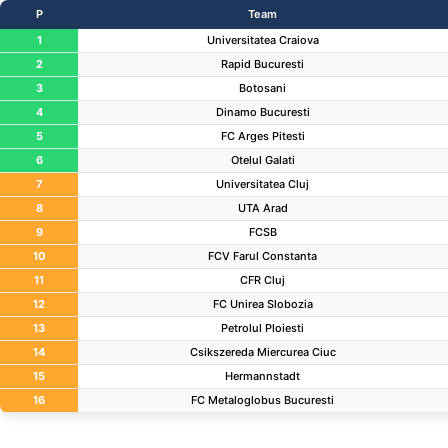
P
Team
1
Universitatea Craiova
2
Rapid Bucuresti
3
Botosani
4
Dinamo Bucuresti
5
FC Arges Pitesti
6
Otelul Galati
7
Universitatea Cluj
8
UTA Arad
9
FCSB
10
FCV Farul Constanta
11
CFR Cluj
12
FC Unirea Slobozia
13
Petrolul Ploiesti
14
Csikszereda Miercurea Ciuc
15
Hermannstadt
16
FC Metaloglobus Bucuresti