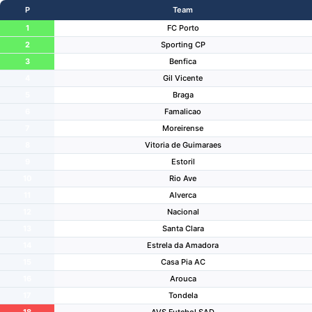
P
Team
1
FC Porto
2
Sporting CP
3
Benfica
4
Gil Vicente
5
Braga
6
Famalicao
7
Moreirense
8
Vitoria de Guimaraes
9
Estoril
10
Rio Ave
11
Alverca
12
Nacional
13
Santa Clara
14
Estrela da Amadora
15
Casa Pia AC
16
Arouca
17
Tondela